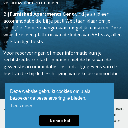
verbouwplannen en meer.
Bij
Furnished Apartments Gent
vind je altijd een
accommodatie die bij je past! We staan klaar om je
verblijf in Gent zo aangenaam mogelijk te maken. Deze
website is een platform van de leden van VBF vzw, allen
zelfstandige hosts.
Voor reserveringen of meer informatie kun je
rechtstreeks contact opnemen met de host van de
gewenste accommodatie. De contactgegevens van de
host vind je bij de beschrijving van elke accommodatie.
Deze website gebruikt cookies om u als
bezoeker de beste ervaring te bieden.
Lees meer
Alle prijzen vermeld op deze website zijn exclusief BTW en taxen.
© Copyright
Furnished Apartments Gent
. Alle rechten
voorbehouden.
Privacybeleid
/
Voorwaarden
/ Gemaakt door
Ik snap het
WEB Vlaanderen