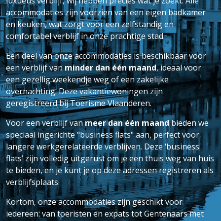
luxueus verblijf, wij hebben precies wat je zoekt. Alle
accommodaties zijn voorzien van een eigen badkamer
en keuken, wat zorgt voor een zelfstandig en
comfortabel verblijf in onze prachtige stad.
Een deel van onze accommodaties is beschikbaar voor
een verblijf van
minder dan één maand
, ideaal voor
een gezellig weekendje weg of een zakelijke
overnachting. Deze vakantiewoningen zijn
geregistreerd bij Toerisme Vlaanderen.
Voor een verblijf van
meer dan één maand
bieden we
speciaal ingerichte "business flats" aan, perfect voor
langere werkgerelateerde verblijven. Deze ‘business
flats’ zijn volledig uitgerust om je een thuis weg van huis
te bieden, en je kunt je op deze adressen registreren als
verblijfsplaats.
Kortom, onze accommodaties zijn geschikt voor
iedereen: van toeristen en expats tot Gentenaars met